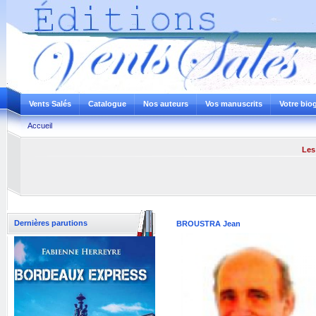
Vents Salés
Catalogue
Nos auteurs
Vos manuscrits
Votre bio
Accueil
Les 
Dernières parutions
BROUSTRA Jean