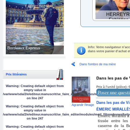
HERREYR
Fabienne
Fabienne Herreyre es
et vit à Bordeaux.
Collaboratrice da
cabinet d'exper
Info
: Votre navigateur n'ac
Bordeaux Express
comptable, elle s'
dans votre panier d'achat et
grâce à la photograph
aux voyages.
Dans l'ombre de ma mère
L'écriture et
photographie l'inc...
Prix littéraires
En sa
Dans les pas de 
Warning
: Creating default object from
Prix à l'unité (pièce):
empty value in
Poser une questi
/var/www/sda/2/e/editeur.manuscrit/se_faire_editer/modules/mod_filterednews/help
on line
247
Dans les pas de V
Agrandir l'image
Warning
: Creating default object from
ÉMERIC MIRALLÈ
empty value in
/var/www/sda/2/e/editeur.manuscrit/se_faire_editer/modules/mod_filterednews/help
Émeric Mirallès a
on line
247
tissée entre le
caserne de la Be
Warning
: Creating default object from