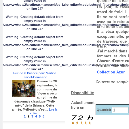
quartier de la Bas
empty value in
/var/www/sda/2/e/editeur.manuscrit/se_faire_editer/modules/mod_filterednews/help
Un jour, la case
on line
247
transi de froid. 
ils se sont serré
Warning
: Creating default object from
empty value in
avez pu le retrou
/var/www/sda/2/e/editeur.manuscrit/se_faire_editer/modules/mod_filterednews/help
et le frôler des a
on line
247
Il a vécu quelqu
exceptionnelle, 
Warning
: Creating default object from
de traverse, que 
empty value in
/var/www/sda/2/e/editeur.manuscrit/se_faire_editer/modules/mod_filterednews/help
trace.
on line
247
J'ai marché dans 
femmes et des h
Warning
: Creating default object from
Chacun d'entre eu
empty value in
/var/www/sda/2/e/editeur.manuscrit/se_faire_editer/modules/mod_filterednews/help
Prix des bibliothè
on line
247
Collection Azur
Prix de la Briance pour Martine
Janicot-Demaison
Dimanche 28
Couverture souple 
septembre, la
commune du
Disponibilité
Vigen a vécu
au rythme du
désormais classique "Méli-
Actuellement
mélo" de la Briance. Cette
livré en:
année, Méli-mélo s'est...
Lire la
Quantité:
suite...
1
2
3
4
5
6