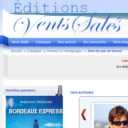
Vents Salés
Catalogue
Nos auteurs
Vos manuscrits
Votre bio
Accueil
Catalogue
Romans et Témoignages
Dans les pas de Vincent
Les 
Au-delà des
Dernières parutions
NOS AUTEURS