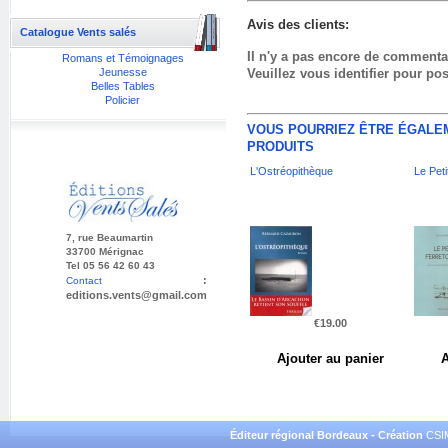
Avis des clients:
Catalogue Vents salés
Il n'y a pas encore de commentai
Romans et Témoignages
Jeunesse
Veuillez vous identifier pour p
Belles Tables
Policier
VOUS POURRIEZ ÊTRE ÉGALEM
PRODUITS
L'Ostréopithèque
Le Peti
7, rue Beaumartin
33700 Mérignac
Tel 05 56 42 60 43
:
Contact
editions.vents@gmail.com
€19.00
Éditeur régional Bordeaux - Création
CSI