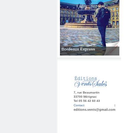
Bordeaux Express
7, rue Beaumartin
33700 Mérignac
Tel 05 56 42 60 43
:
Contact
editions.vents@gmail.com