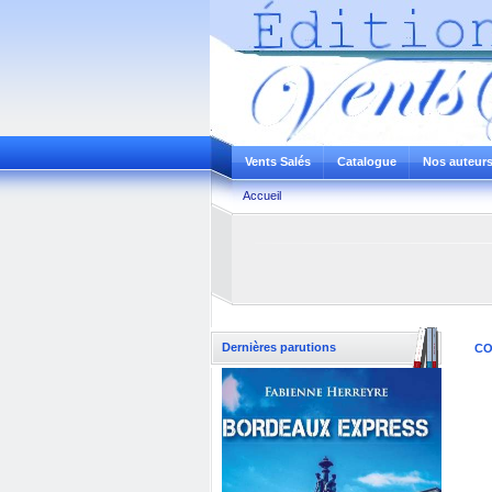
Vents Salés
Catalogue
Nos auteur
Accueil
Dernières parutions
CO