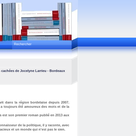
chées
de Jocelyne Larrieu -
Bordeaux Express
de Fabienne Herreyre -
C'est simple, ma
 vit dans la région bordelaise depuis 2007.
il a toujours été amoureux des mots et de la
s est son premier roman publié en 2013 aux
nnaisseur de la politique, il y raconte, avec
cieux et un monde qui n'est pas le sien.