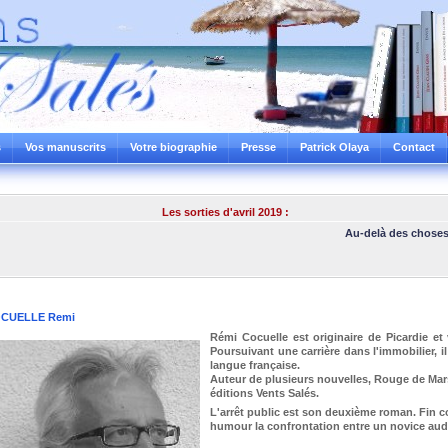
s
Vos manuscrits
Votre biographie
Presse
Patrick Olaya
Contact
Les sorties d'avril 2019 :
Au-delà des choses ca
CUELLE Remi
Rémi Cocuelle est originaire de Picardie et
Poursuivant une carrière dans l'immobilier, 
langue française.
Auteur de plusieurs nouvelles, Rouge de Mar
éditions Vents Salés.
L'arrêt public est son deuxième roman. Fin co
humour la confrontation entre un novice auda