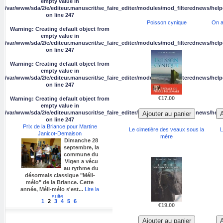
empty value in
/var/www/sda/2/e/editeur.manuscrit/se_faire_editer/modules/mod_filterednews/help
on line
247
Poisson cynique
On a
Warning
: Creating default object from
empty value in
/var/www/sda/2/e/editeur.manuscrit/se_faire_editer/modules/mod_filterednews/help
on line
247
Warning
: Creating default object from
empty value in
/var/www/sda/2/e/editeur.manuscrit/se_faire_editer/modules/mod_filterednews/help
on line
247
€17.00
Warning
: Creating default object from
empty value in
/var/www/sda/2/e/editeur.manuscrit/se_faire_editer/modules/mod_filterednews/help
on line
247
Prix de la Briance pour Martine
Le cimetière des veaux sous la
L
Janicot-Demaison
mère
Dimanche 28
septembre, la
commune du
Vigen a vécu
au rythme du
désormais classique "Méli-
mélo" de la Briance. Cette
année, Méli-mélo s'est...
Lire la
suite...
1
2
3
4
5
6
€19.00