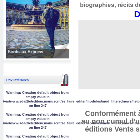
biographies, récits
D
Bordeaux Express
Prix littéraires
Warning
: Creating default object from
empty value in
/var/www/sda/2/e/editeur.manuscrit/se_faire_editer/modules/mod_filterednews/help
on line
247
Conformément à l
Warning
: Creating default object from
empty value in
au non cumul d'un
/var/www/sda/2/e/editeur.manuscrit/se_faire_editer/modules/mod_filterednews/help
éditions Vents s
on line
247
Warning
: Creating default object from