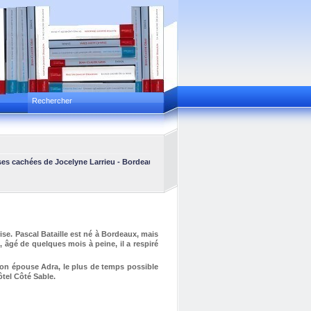
cachées
de Jocelyne Larrieu -
Bordeaux Express
de Fabienne Herreyre -
C'est simple,
rise. Pascal Bataille est né à Bordeaux, mais
 âgé de quelques mois à peine, il a respiré
 son épouse Adra, le plus de temps possible
ôtel Côté Sable.