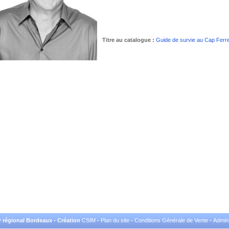
Titre au catalogue :
Guide de survie au Cap Ferre
r régional Bordeaux - Création
CSIM
-
Plan du site
-
Conditions Générale de Vente
-
Admini