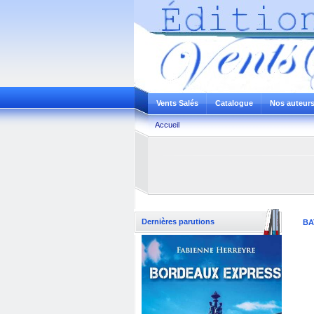
Vents Salés
Catalogue
Nos auteur
Accueil
Dernières parutions
BA